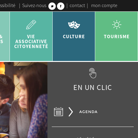
ssibilité
|
Suivez-nous
|
contact
|
mon compte
&
VIE
CULTURE
TOURISME
ES
ASSOCIATIVE
CITOYENNETÉ
EN UN CLIC
AGENDA