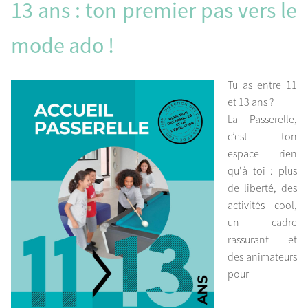
13 ans : ton premier pas vers le
mode ado !
Tu as entre 11
et 13 ans ?
La Passerelle,
c’est ton
espace rien
qu’à toi : plus
de liberté, des
activités cool,
un cadre
rassurant et
des animateurs
pour