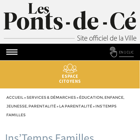
EN 1 CLIC
ESPACE
CITOYENS
ACCUEIL
»
SERVICES & DÉMARCHES
»
ÉDUCATION, ENFANCE,
JEUNESSE, PARENTALITÉ
»
LA PARENTALITÉ
»
INS’TEMPS
FAMILLES
Ins’Temps Familles