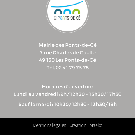
Mairie des Ponts-de-Cé
7 rue Charles de Gaulle
49 130 Les Ponts-de-Cé
Tél. 02 41 79 75 75
Horaires d’ouverture
Lundi au vendredi : 9h/12h30 – 13h30/17h30
Sauf le mardi : 10h30/12h30 - 13h30/19h
Mentions légales
- Création : Maeko