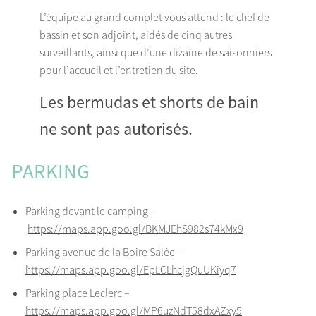
L’équipe au grand complet vous attend : le chef de
bassin et son adjoint, aidés de cinq autres
surveillants, ainsi que d’une dizaine de saisonniers
pour l’accueil et l’entretien du site.
Les bermudas et shorts de bain
ne sont pas autorisés.
PARKING
Parking devant le camping –
https://maps.app.goo.gl/BKMJEhS982s74kMx9
Parking avenue de la Boire Salée –
https://maps.app.goo.gl/EpLCLhcjgQuUKiyq7
Parking place Leclerc –
https://maps.app.goo.gl/MP6uzNdT58dxAZxy5