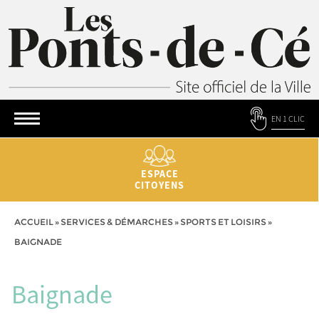
EN 1 CLIC
ESPACE
CITOYENS
ACCUEIL
»
SERVICES & DÉMARCHES
»
SPORTS ET LOISIRS
»
BAIGNADE
Baignade