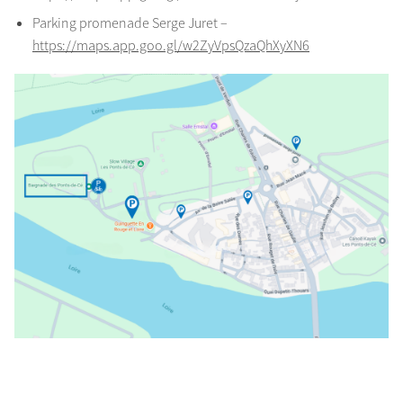
Parking promenade Serge Juret –
https://maps.app.goo.gl/w2ZyVpsQzaQhXyXN6