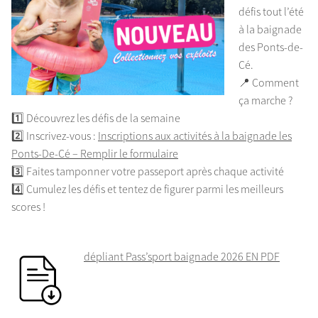
défis tout l’été
à la baignade
des Ponts-de-
Cé.
📍 Comment
ça marche ?
1️⃣ Découvrez les défis de la semaine
2️⃣ Inscrivez-vous :
Inscriptions aux activités à la baignade les
Ponts-De-Cé – Remplir le formulaire
3️⃣ Faites tamponner votre passeport après chaque activité
4️⃣ Cumulez les défis et tentez de figurer parmi les meilleurs
scores !
dépliant Pass’sport baignade 2026 EN PDF