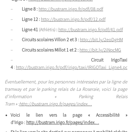
–
Ligne 8 :
http://bustram.irigo.fr/pdf/08.pdf
–
Ligne 12 :
http://bustram.irigo.fr/pdf/12.pdf
–
Ligne 41
(Athlétis)
:
http://bustram.irigo.fr/pdf/41.pdf
–
Circuits scolaires Villon 2 et 3 :
http://bit.ly/2eoDgHM
–
Circuits scolaires Millot 1 et 2 :
http://bit.ly/2iNpcMG
–
Circuit IrigoTaxi
4
:
http://bustram.irigo.fr/pdf/irigo/taxi/IRIGOTaxi_Ligne4.pdf
Éventuellement, pour les personnes intéressées par la ligne de
tramway et par le parking relais de La Roseraie, voici la page
d’information « Parking Relais
Tram » :
http://bustram.irigo.fr/pages/index…
Voici le lien vers la page « Accessibilité »
d’Irigo :
http://bustram.irigo.fr/pages/index…