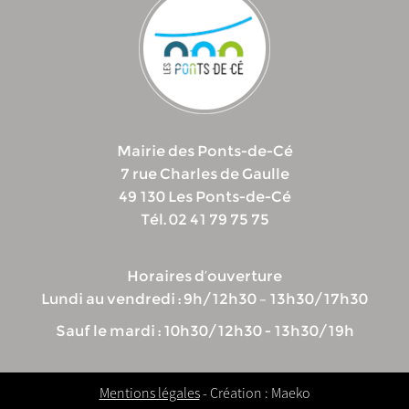
Mairie des Ponts-de-Cé
7 rue Charles de Gaulle
49 130 Les Ponts-de-Cé
Tél. 02 41 79 75 75
Horaires d’ouverture
Lundi au vendredi : 9h/12h30 – 13h30/17h30
Sauf le mardi : 10h30/12h30 - 13h30/19h
Mentions légales
- Création : Maeko