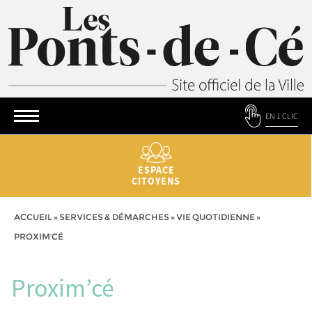
EN 1 CLIC
ESPACE
CITOYENS
ACCUEIL
»
SERVICES & DÉMARCHES
»
VIE QUOTIDIENNE
»
PROXIM’CÉ
Proxim’cé