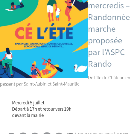
mercredis –
Randonnée
marche
proposée
par l’ASPC
Rando
De l’île du Château en
passant par Saint-Aubin et Saint-Maurille
Mercredi 5 juillet
Départ à 17h et retour vers 19h
devant la mairie
mis à jour le 20.06.2017 à 04h29