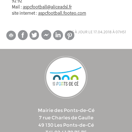
92 92
Mail :
aspcfootball@aliceadsl.fr
site internet :
aspcfootball.footeo.com
mis à jour le 17.04.2018 à 07h51
Mairie des Ponts-de-Cé
7 rue Charles de Gaulle
49 130 Les Ponts-de-Cé