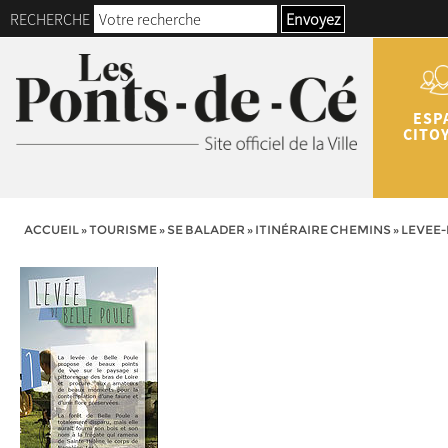
RECHERCHE
Envoyez
ESP
CITO
ACCUEIL
»
TOURISME
»
SE BALADER
»
ITINÉRAIRE CHEMINS
»
LEVEE-