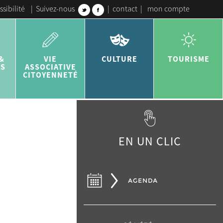
ssibilité
|
Suivez-nous
|
contact
|
mon compte
&
VIE
CULTURE
TOURISME
ES
ASSOCIATIVE
CITOYENNETÉ
EN UN CLIC
AGENDA