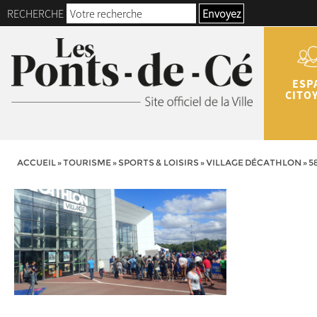
RECHERCHE
Envoyez
ESP
CITO
ACCUEIL
»
TOURISME
»
SPORTS & LOISIRS
»
VILLAGE DÉCATHLON
»
5