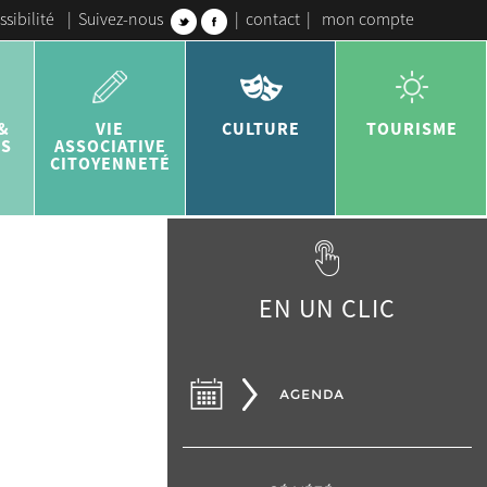
ssibilité
|
Suivez-nous
|
contact
|
mon compte
&
VIE
CULTURE
TOURISME
ES
ASSOCIATIVE
CITOYENNETÉ
EN UN CLIC
AGENDA