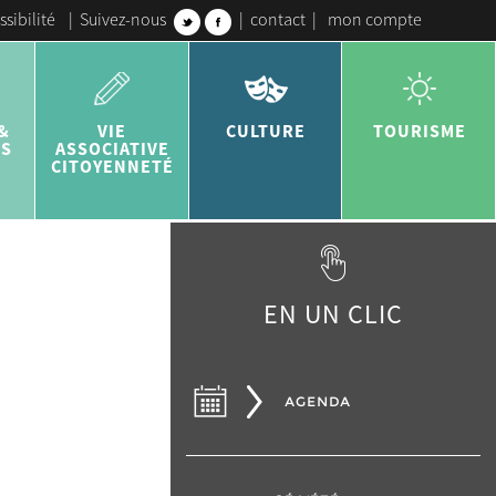
ssibilité
|
Suivez-nous
|
contact
|
mon compte
&
VIE
CULTURE
TOURISME
ES
ASSOCIATIVE
CITOYENNETÉ
EN UN CLIC
AGENDA