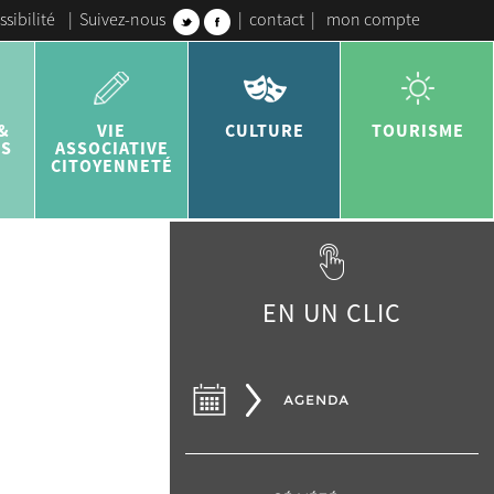
ssibilité
|
Suivez-nous
|
contact
|
mon compte
&
VIE
CULTURE
TOURISME
ES
ASSOCIATIVE
CITOYENNETÉ
EN UN CLIC
AGENDA