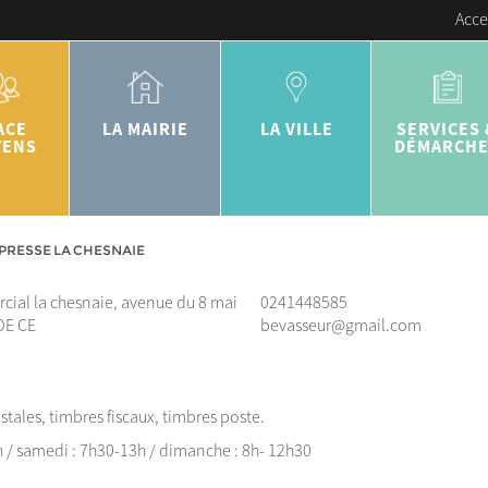
Acce
ACE
LA MAIRIE
LA VILLE
SERVICES 
YENS
DÉMARCH
PRESSE LA CHESNAIE
cial la chesnaie, avenue du 8 mai
0241448585
DE CE
bevasseur@gmail.com
ostales, timbres fiscaux, timbres poste.
9h / samedi : 7h30-13h / dimanche : 8h- 12h30