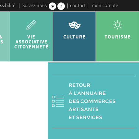
ssibilité
|
Suivez-nous
|
contact
|
mon compte
&
VIE
CULTURE
TOURISME
ES
ASSOCIATIVE
CITOYENNETÉ
RETOUR
À L'ANNUAIRE
DES COMMERCES
ARTISANTS
ET SERVICES