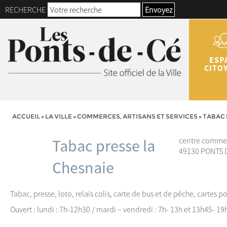
RECHERCHE
Envoyez
ESP
CITO
ACCUEIL
»
LA VILLE
»
COMMERCES, ARTISANS ET SERVICES
»
TABAC 
centre commer
Tabac presse la
49130 PONTS 
Chesnaie
Tabac, presse, loto, relais colis, carte de bus et de pêche, cartes p
Ouvert : lundi : 7h-12h30 / mardi – vendredi : 7h- 13h et 13h45- 1