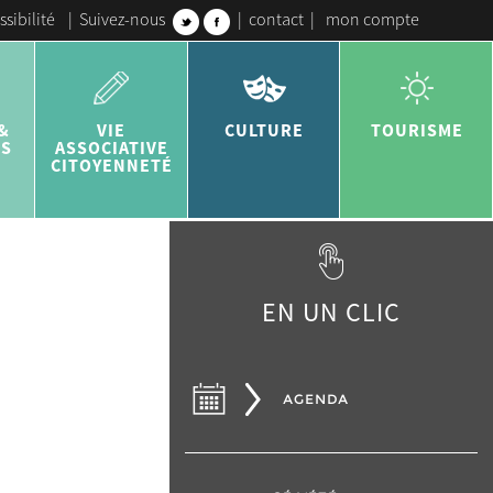
ssibilité
|
Suivez-nous
|
contact
|
mon compte
&
VIE
CULTURE
TOURISME
ES
ASSOCIATIVE
CITOYENNETÉ
EN UN CLIC
AGENDA