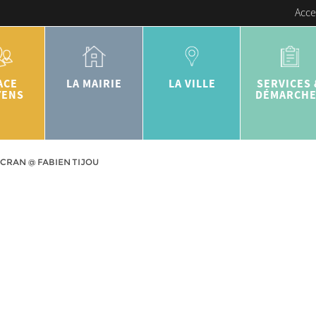
Acce
ACE
LA MAIRIE
LA VILLE
SERVICES 
YENS
DÉMARCH
CRAN @ FABIEN TIJOU