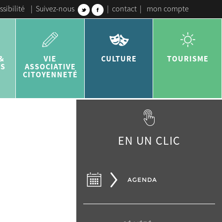
ssibilité
|
Suivez-nous
|
contact
|
mon compte
&
VIE
CULTURE
TOURISME
ES
ASSOCIATIVE
CITOYENNETÉ
EN UN CLIC
AGENDA