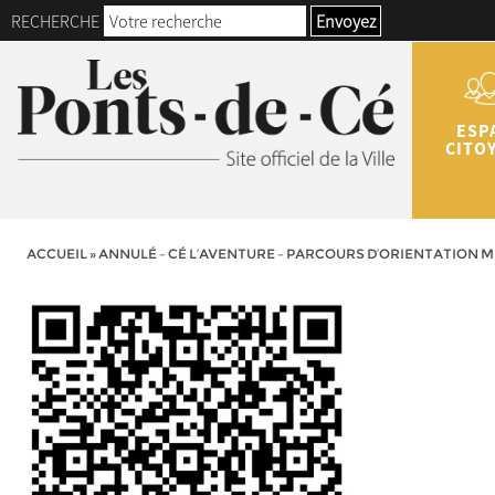
RECHERCHE
Envoyez
ESP
CITO
ACCUEIL
»
ANNULÉ – CÉ L’AVENTURE – PARCOURS D’ORIENTATION 