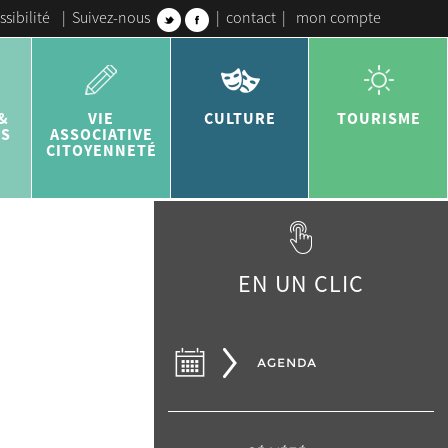
ssibilité
|
Suivez-nous
|
contact
|
mon compte
&
VIE
CULTURE
TOURISME
ES
ASSOCIATIVE
CITOYENNETÉ
EN UN CLIC
AGENDA