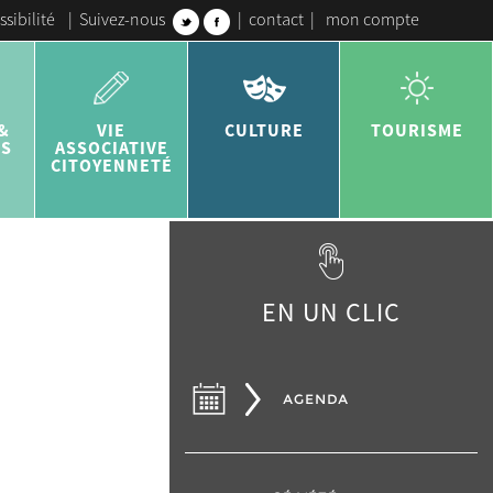
ssibilité
|
Suivez-nous
|
contact
|
mon compte
&
VIE
CULTURE
TOURISME
ES
ASSOCIATIVE
CITOYENNETÉ
EN UN CLIC
AGENDA