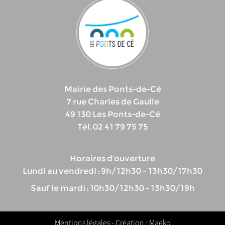
Mairie des Ponts-de-Cé
7 rue Charles de Gaulle
49 130 Les Ponts-de-Cé
Tél. 02 41 79 75 75
Horaires d’ouverture
Lundi au vendredi : 9h/12h30 – 13h30/17h30
Sauf le mardi : 10h30/12h30 - 13h30/19h
Mentions légales
- Création : Maeko