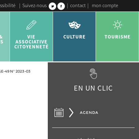
ssibilité
|
Suivez-nous
|
contact
|
mon compte
&
VIE
CULTURE
TOURISME
ES
ASSOCIATIVE
CITOYENNETÉ
-49 N° 2023-03
EN UN CLIC
AGENDA