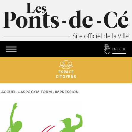
EN 1 CLIC
ESPACE
CITOYENS
ACCUEIL
»
ASPC GYM’ FORM
»
IMPRESSION