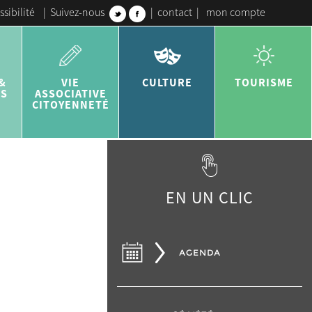
ssibilité
|
Suivez-nous
|
contact
|
mon compte
&
VIE
CULTURE
TOURISME
ES
ASSOCIATIVE
CITOYENNETÉ
EN UN CLIC
AGENDA