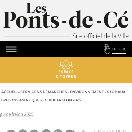
EN 1 CLIC
ESPACE
CITOYENS
ACCUEIL
»
SERVICES & DÉMARCHES
»
ENVIRONNEMENT
»
STOP AUX
FRELONS ASIATIQUES
»
GUIDE FRELON 2025
guide frelon 2025
mis à jour le 07.02.2025 à 03h02